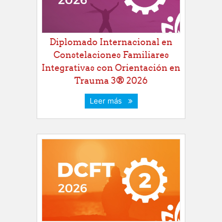
Diplomado Internacional en
Constelaciones Familiares
Integrativas con Orientación en
Trauma 3® 2026
Leer más